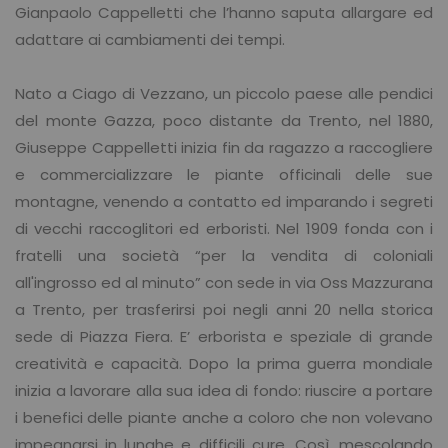
Gianpaolo Cappelletti che l’hanno saputa allargare ed
adattare ai cambiamenti dei tempi.
Nato a Ciago di Vezzano, un piccolo paese alle pendici
del monte Gazza, poco distante da Trento, nel 1880,
Giuseppe Cappelletti inizia fin da ragazzo a raccogliere
e commercializzare le piante officinali delle sue
montagne, venendo a contatto ed imparando i segreti
di vecchi raccoglitori ed erboristi. Nel 1909 fonda con i
fratelli una società “per la vendita di coloniali
all'ingrosso ed al minuto” con sede in via Oss Mazzurana
a Trento, per trasferirsi poi negli anni 20 nella storica
sede di Piazza Fiera. E’ erborista e speziale di grande
creatività e capacità. Dopo la prima guerra mondiale
inizia a lavorare alla sua idea di fondo: riuscire a portare
i benefici delle piante anche a coloro che non volevano
impegnarsi in lunghe e difficili cure. Così, mescolando