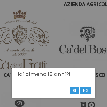
AZIENDA AGRICO
Hai almeno 18 anni?!
CA' DEI FRATI
CA' DEL BOSCO
SÌ
NO