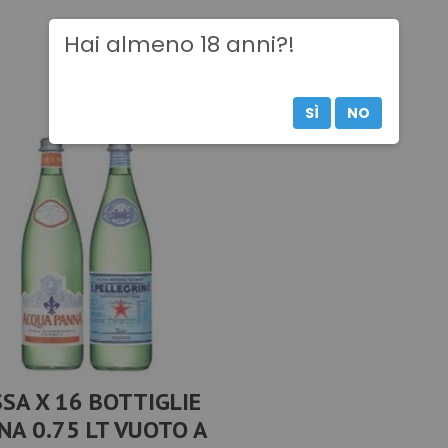
Hai almeno 18 anni?!
Torna ai prodotti
SÌ
NO
SA X 16 BOTTIGLIE
NA 0.75 LT VUOTO A