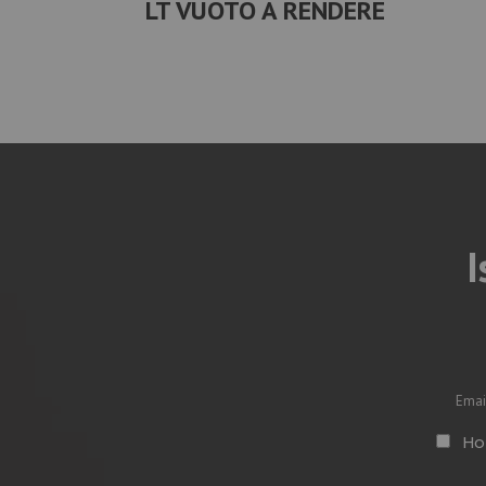
LT VUOTO A RENDERE
I
Vuoto
Ho