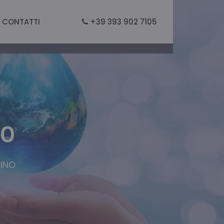
CONTATTI
+39 393 902 7105
NO
RINO