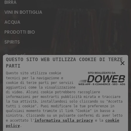
BIRRA
VINI IN BOTTIGLIA
ACQUA
PRODOTTI BIO
SPIRITS
Contatti
QUESTO SITO WEB UTILIZZA COOKIE DI TERZE
×
PARTI
Magazzino: Via Giuseppe Morandini, 11 - 37069,
Questo sito utilizza cookie
Loc. Rizza di Villafranca (Verona)
tecnici per la navigazione e
cookie di terze parti per servizi
+39 393 902 7105
aggiuntivi come la visualizzazione
di video. Alcuni cookie potrebbero raccogliere
+39 045 852 0905 ORARIO UFFICI: 8.00 - 12.00 /
informazioni per mostrarti pubblicità mirata e tracciare
la tua attività, installandosi solo cliccando su "Accetta
14.00 - 18.00 lunedì - venerdì
tutti i cookie". Puoi modificare le tue preferenze in
qualsiasi momento tramite il link "Cookie" in basso a
info@rigobevande.it
sinistra. Cliccando su un pulsante confermi di aver letto
informativa sulla privacy
cookie
e accettato l'
e la
policy
.