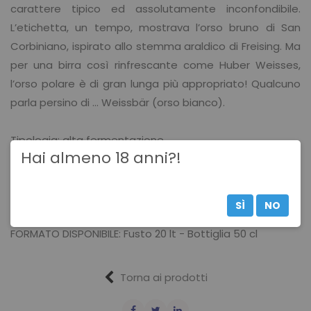
carattere tipico ed assolutamente inconfondibile.
L’etichetta, un tempo, mostrava l’orso bruno di San
Corbiniano, ispirato allo stemma araldico di Freising. Ma
per una birra così rinfrescante come Huber Weisses,
l’orso polare è di gran lunga più appropriato! Qualcuno
parla persino di … Weissbär (orso bianco).
Tipologia: alta fermentazione
Hai almeno 18 anni?!
Alcool: 5,4 % vol.
Grado plato: 12°
SÌ
NO
FORMATO DISPONIBILE: Fusto 20 lt - Bottiglia 50 cl
Torna ai prodotti