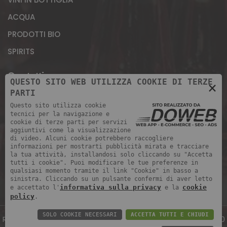
ACQUA
PRODOTTI BIO
SPIRITS
Contatti
QUESTO SITO WEB UTILIZZA COOKIE DI TERZE
×
PARTI
Magazzino: Via Giuseppe Morandini, 11 - 37069,
Questo sito utilizza cookie
Loc. Rizza di Villafranca (Verona)
tecnici per la navigazione e
cookie di terze parti per servizi
+39 393 902 7105
aggiuntivi come la visualizzazione
di video. Alcuni cookie potrebbero raccogliere
+39 045 852 0905 ORARIO UFFICI: 8.00 - 12.00 /
informazioni per mostrarti pubblicità mirata e tracciare
la tua attività, installandosi solo cliccando su "Accetta
14.00 - 18.00 lunedì - venerdì
tutti i cookie". Puoi modificare le tue preferenze in
qualsiasi momento tramite il link "Cookie" in basso a
info@rigobevande.it
sinistra. Cliccando su un pulsante confermi di aver letto
informativa sulla privacy
cookie
e accettato l'
e la
policy
.
SOLO COOKIE NECESSARI
ACCETTA TUTTI E CHIUDI
Rigo Srl | P.IVA: 02997210238 | REA: 301434 | Cap. Soc.: 100.000,00