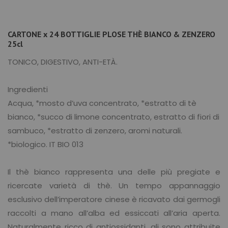
CARTONE x 24 BOTTIGLIE PLOSE THÈ BIANCO & ZENZERO
25cl
TONICO, DIGESTIVO, ANTI-ETÀ.
Ingredienti
Acqua, *mosto d’uva concentrato, *estratto di tè
bianco, *succo di limone concentrato, estratto di fiori di
sambuco, *estratto di zenzero, aromi naturali.
*biologico. IT BIO 013
Il thè bianco rappresenta una delle più pregiate e
ricercate varietà di thè. Un tempo appannaggio
esclusivo dell’imperatore cinese è ricavato dai germogli
raccolti a mano all’alba ed essiccati all’aria aperta.
Naturalmente ricco di antiossidanti, gli sono attribuite