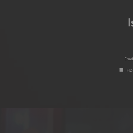
I
Vuoto
Ho