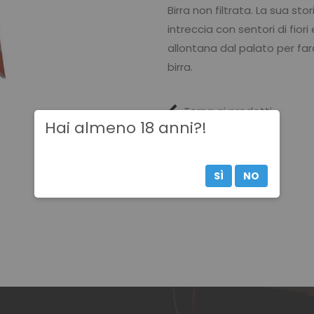
Birra non filtrata. La sua stor
intreccia con sentori di fior
allontana dal palato per farc
birra.
Torna ai prodotti
Hai almeno 18 anni?!
SÌ
NO