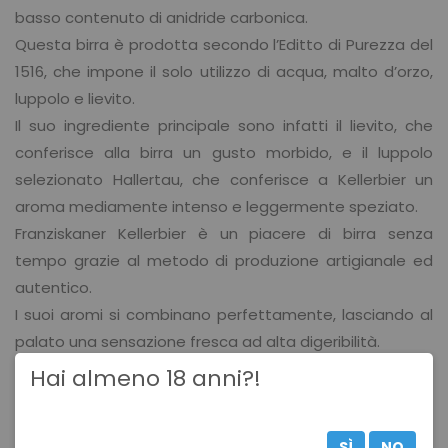
basso contenuto di anidride carbonica.
Questa birra è prodotta secondo l’Editto di Purezza del
1516, che impone il solo utilizzo di acqua, malto d’orzo,
luppolo e lievito.
Il suo ingrediente principale sono infatti il lievito, che
conferisce alla birra un gusto morbido, e il luppolo
selezionato Hallertau, che conferisce a Kellerbier un
aroma mediamente intenso e leggermente speziato.
Franziskaner Kellerbier è un piacere di birra senza
tempo grazie al metodo di produzione artigianale ed
autentico.
I suoi aromi si combinano perfettamente, lasciando al
palato una sensazione fresca ad alta digeribilità.
Hai almeno 18 anni?!
ELEMENTI DISTINTIVI:
La purezza: prodotta con luppolo selezionato Hallertau
SÌ
NO