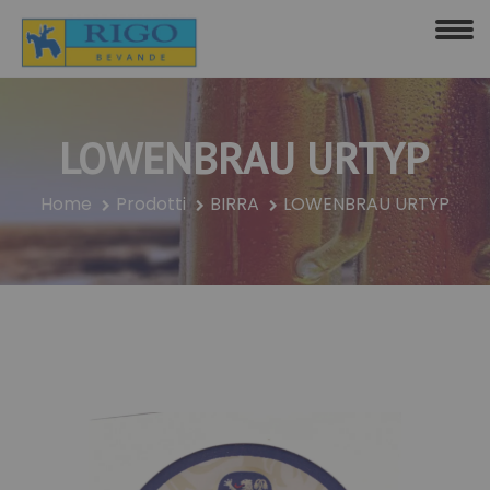
LOWENBRAU URTYP
Home
Prodotti
BIRRA
LOWENBRAU URTYP