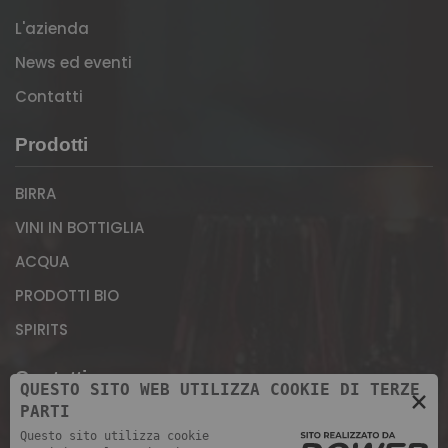
L'azienda
News ed eventi
Contatti
Prodotti
BIRRA
VINI IN BOTTIGLIA
ACQUA
PRODOTTI BIO
SPIRITS
Contatti
QUESTO SITO WEB UTILIZZA COOKIE DI TERZE
×
PARTI
Magazzino: Via Giuseppe Morandini, 11 - 37069,
Questo sito utilizza cookie
Loc. Rizza di Villafranca (Verona)