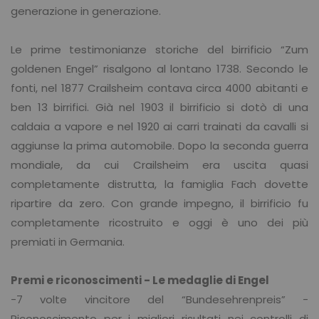
generazione in generazione.
Le prime testimonianze storiche del birrificio “Zum
goldenen Engel” risalgono al lontano 1738. Secondo le
fonti, nel 1877 Crailsheim contava circa 4000 abitanti e
ben 13 birrifici. Già nel 1903 il birrificio si dotò di una
caldaia a vapore e nel 1920 ai carri trainati da cavalli si
aggiunse la prima automobile. Dopo la seconda guerra
mondiale, da cui Crailsheim era uscita quasi
completamente distrutta, la famiglia Fach dovette
ripartire da zero. Con grande impegno, il birrificio fu
completamente ricostruito e oggi è uno dei più
premiati in Germania.
Premi e riconoscimenti - Le medaglie di Engel
-7 volte vincitore del “Bundesehrenpreis” -
Riconoscimento per i migliori risultati nei controlli di