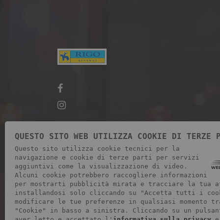
QUESTO SITO WEB UTILIZZA COOKIE DI TERZE 
Questo sito utilizza cookie tecnici per la
navigazione e cookie di terze parti per servizi
aggiuntivi come la visualizzazione di video.
Alcuni cookie potrebbero raccogliere informazioni
per mostrarti pubblicità mirata e tracciare la tua a
installandosi solo cliccando su "Accetta tutti i coo
modificare le tue preferenze in qualsiasi momento tr
"Cookie" in basso a sinistra. Cliccando su un pulsan
aver letto e accettato l'
informativa sulla privacy
e