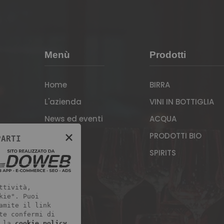
Menù
Prodotti
Home
BIRRA
L'azienda
VINI IN BOTTIGLIA
News ed eventi
ACQUA
×
Contatti
PRODOTTI BIO
PARTI
SPIRITS
ttività,
kie". Puoi
amite il link
te confermi di
 la
cookie policy
.