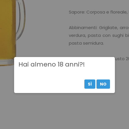
Sapore: Corposa e floreale, 
Abbinamenti: Grigliate, arr
verdura, pasta con sughi bi
pasta semidura.
FORMATI DISPONIBILI: Fiusto 20
Hai almeno 18 anni?!
Torna ai prodotti
SÌ
NO