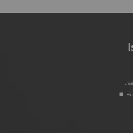
I
Vuoto
Ho