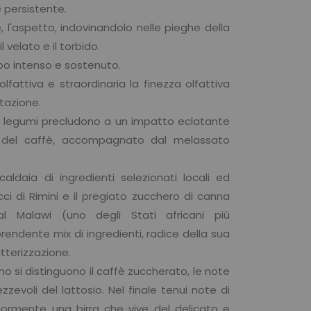
 persistente.
e, l'aspetto, indovinandolo nelle pieghe della
l velato e il torbido.
po intenso e sostenuto.
lfattiva e straordinaria la finezza olfattiva
tazione.
di legumi precludono a un impatto eclatante
to del caffè, accompagnato dal melassato
aldaia di ingredienti selezionati locali ed
ucci di Rimini e il pregiato zucchero di canna
l Malawi (uno degli Stati africani più
prendente mix di ingredienti, radice della sua
tterizzazione.
no si distinguono il caffè zuccherato, le note
zzevoli del lattosio. Nel finale tenui note di
eriormente una birra che vive del delicato e