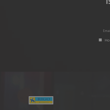
I
Vuoto
Ho