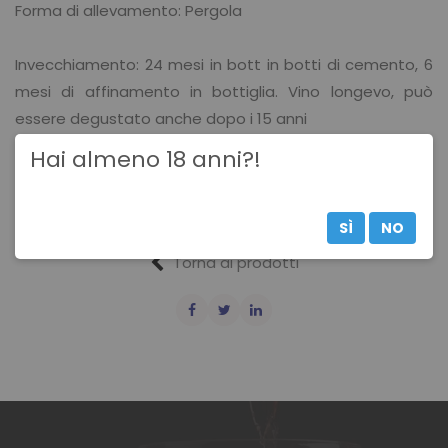
Forma di allevamento: Pergola
Invecchiamento: 24 mesi in bott in botti di cemento, 6
mesi di affinamento in bottiglia. Vino longevo, può
essere degustato anche dopo i 15 anni
Hai almeno 18 anni?!
Abbinamento: Ideale con la pasticceria secca,
formaggi stagionati o come vino da degustazione
SÌ
NO
Torna ai prodotti