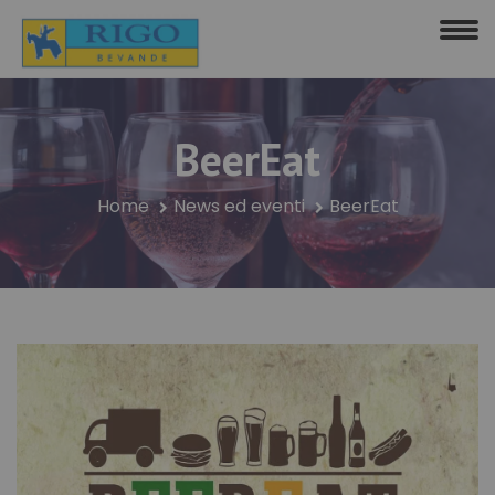
BeerEat
Home
News ed eventi
BeerEat